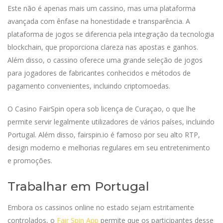
Este não é apenas mais um cassino, mas uma plataforma
avançada com ênfase na honestidade e transparência. A
plataforma de jogos se diferencia pela integração da tecnologia
blockchain, que proporciona clareza nas apostas e ganhos.
Além disso, o cassino oferece uma grande seleção de jogos
para jogadores de fabricantes conhecidos e métodos de
pagamento convenientes, incluindo criptomoedas.
O Casino FairSpin opera sob licença de Curaçao, o que lhe
permite servir legalmente utilizadores de vários países, incluindo
Portugal. Além disso, fairspin.io é famoso por seu alto RTP,
design moderno e melhorias regulares em seu entretenimento
e promoções.
Trabalhar em Portugal
Embora os cassinos online no estado sejam estritamente
controlados, o
Fair Spin App
permite que os participantes desse