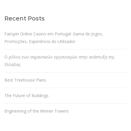
Recent Posts
Fairspin Online Casino em Portugal: Gama de Jogos,
Promoções, Experiência do Utilizador
Ο ρόλος των σημαντικών οργανισμών στην ανάπτυξη της
Ελλάδας
Best Treehouse Plans
The Future of Buildings
Engineering of the Winner Towers