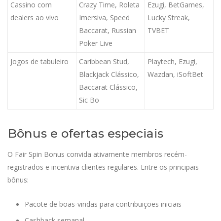
Cassino com
Crazy Time, Roleta
Ezugi, BetGames,
dealers ao vivo
Imersiva, Speed ​​​​
Lucky Streak,
Baccarat, Russian
TVBET
Poker Live
Jogos de tabuleiro
Caribbean Stud,
Playtech, Ezugi,
Blackjack Clássico,
Wazdan, iSoftBet
Baccarat Clássico,
Sic Bo
Bônus e ofertas especiais
O Fair Spin Bonus convida ativamente membros recém-
registrados e incentiva clientes regulares. Entre os principais
bônus:
Pacote de boas-vindas para contribuições iniciais
Cashback semanal