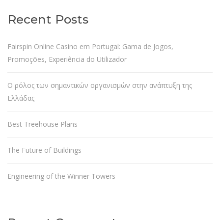
Recent Posts
Fairspin Online Casino em Portugal: Gama de Jogos,
Promoções, Experiência do Utilizador
Ο ρόλος των σημαντικών οργανισμών στην ανάπτυξη της
Ελλάδας
Best Treehouse Plans
The Future of Buildings
Engineering of the Winner Towers