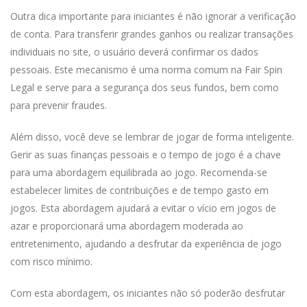
Outra dica importante para iniciantes é não ignorar a verificação
de conta. Para transferir grandes ganhos ou realizar transações
individuais no site, o usuário deverá confirmar os dados
pessoais. Este mecanismo é uma norma comum na Fair Spin
Legal e serve para a segurança dos seus fundos, bem como
para prevenir fraudes.
Além disso, você deve se lembrar de jogar de forma inteligente.
Gerir as suas finanças pessoais e o tempo de jogo é a chave
para uma abordagem equilibrada ao jogo. Recomenda-se
estabelecer limites de contribuições e de tempo gasto em
jogos. Esta abordagem ajudará a evitar o vício em jogos de
azar e proporcionará uma abordagem moderada ao
entretenimento, ajudando a desfrutar da experiência de jogo
com risco mínimo.
Com esta abordagem, os iniciantes não só poderão desfrutar